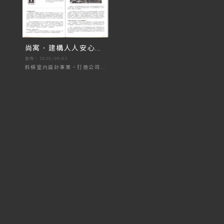
尚寓．建構人人安心、
舒適的居家生活｜台北
發佈：2025/09/03
斜槓室内設計事業，打造公司
室內設計｜新莊室內設
服務優勢
計